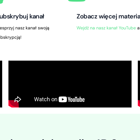
ubskrybuj kanał
Zobacz więcej materi
esprzyj nasz kanał swoją
Wejdź na nasz kanał YouTube
a
ubskrypcją!