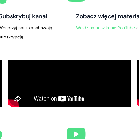
Subskrybuj kanał
Zobacz więcej materi
Wesprzyj nasz kanał swoją
Wejdź na nasz kanał YouTube
a
subskrypcją!