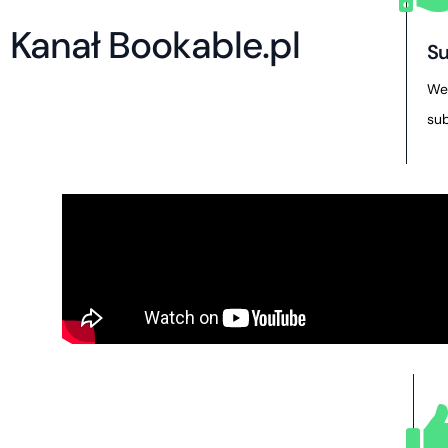
Kanał Bookable.pl
Su
Wes
sub