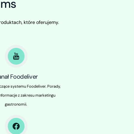
ems
roduktach, które oferujemy.
anał Foodeliver
czące systemu Foodeliver. Porady,
 informacje z zakresu marketingu
gastronomii.