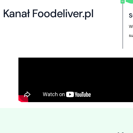
Kanał Foodeliver.pl
S
W
s