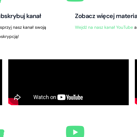
bskrybuj kanał
Zobacz więcej materi
przyj nasz kanał swoją
Wejdź na nasz kanał YouTube
a
skrypcją!