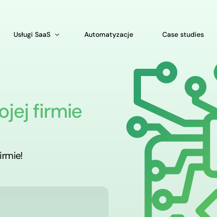
Usługi SaaS
Automatyzacje
Case studies
Produkty licencyjne
SalesWizard – oprogramowanie CRM dla firm
jej firmie
Aplikacja dla merchandiserów
Bookable – System rezerwacyjny dla hoteli
rcing Programistów
System ogłoszeń online
 Python Web Development
Elektroniczne wnioski urlopowe – Aplikacja 
Foodeliver – System zamówień online
System obsługi kibiców dla klubów sportow
MLMseed – System sprzedaży bezpośredniej
irmie!
LegallyCRM – System dla prawników
SolarCRM – System dla fotowoltaiki