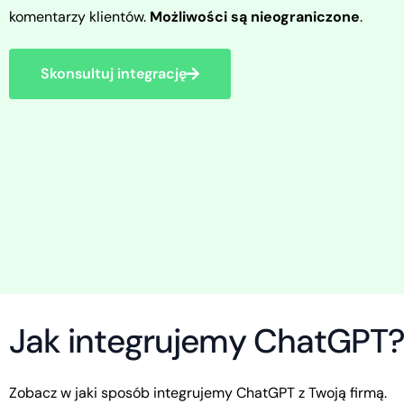
komentarzy klientów.
Możliwości są nieograniczone
.
Skonsultuj integrację
J
a
k
i
n
t
e
g
r
u
j
e
m
y
C
h
a
t
G
P
T
Zobacz
w
jaki
sposób
integrujemy
ChatGPT
z
Twoją
firmą.