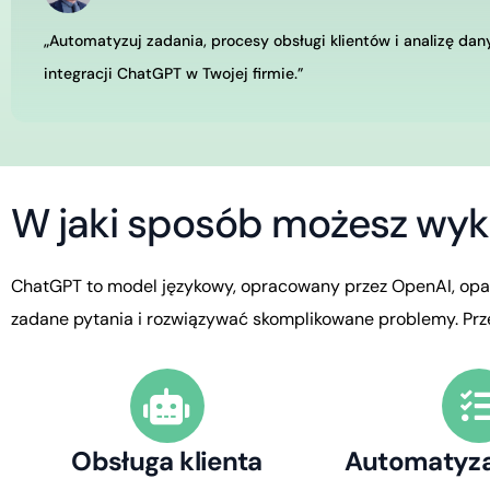
„Automatyzuj zadania, procesy obsługi klientów i analizę dan
integracji ChatGPT w Twojej firmie.”
W
j
a
k
i
s
p
o
s
ó
b
m
o
ż
e
s
z
w
y
k
ChatGPT
to
model
językowy,
opracowany
przez
OpenAI,
opa
zadane
pytania
i
rozwiązywać
skomplikowane
problemy.
Prz
Obsługa klienta
Automatyza