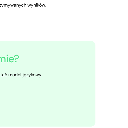
trzymywanych wyników.
rmie?
stać model językowy