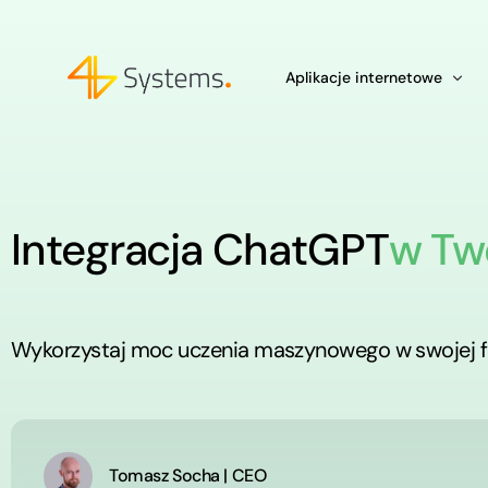
Aplikacje internetowe
Development
Integracja ChatGPT
w Two
Chatboty AI dla firm
Wzmocnienia Zespołu IT: Outsou
Tworzenie aplikacji w Python –
Integracje z ChatGPT
Wykorzystaj moc uczenia maszynowego w swojej f
Tomasz Socha | CEO