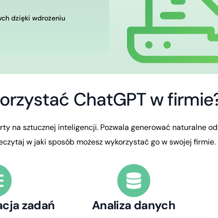
ych dzięki wdrożeniu
o
r
z
y
s
t
a
ć
C
h
a
t
G
P
T
w
f
i
r
m
i
e
rty
na
sztucznej
inteligencji.
Pozwala
generować
naturalne
od
eczytaj
w
jaki
sposób
możesz
wykorzystać
go
w
swojej
firmie.
cja zadań
Analiza danych