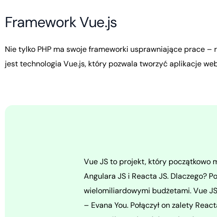
F
r
a
m
e
w
o
r
k
V
u
e
.
j
s
Nie
tylko
PHP
ma
swoje
frameworki
usprawniające
prace
–
jest
technologia
Vue.js,
który
pozwala
tworzyć
aplikacje
web
Vue JS to projekt, który początkowo 
Angulara JS i Reacta JS. Dlaczego? P
wielomiliardowymi budżetami. Vue JS 
– Evana You. Połączył on zalety Reac