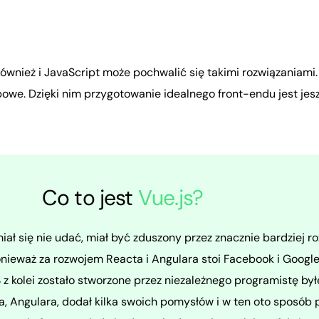
również
i
JavaScript
może
pochwalić
się
takimi
rozwiązaniami.
owe.
Dzięki
nim
przygotowanie
idealnego
front-endu
jest
jes
Co to jest
Vue.js?
miał się nie udać, miał być zduszony przez znacznie bardziej 
onieważ za rozwojem Reacta i Angulara stoi Facebook i Google
z kolei zostało stworzone przez niezależnego programistę b
ta, Angulara, dodał kilka swoich pomysłów i w ten oto sposó