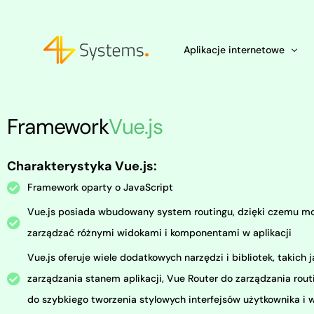
Aplikacje internetowe
Framework
Vue.js
Development
Chatboty AI dla firm
Wzmocnienia Zespołu IT: Outsou
Charakterystyka Vue.js:
Tworzenie aplikacji w Python –
Integracje z ChatGPT
Framework oparty o JavaScript
Vue.js posiada wbudowany system routingu, dzięki czemu m
zarządzać różnymi widokami i komponentami w aplikacji
Vue.js oferuje wiele dodatkowych narzędzi i bibliotek, takich 
zarządzania stanem aplikacji, Vue Router do zarządzania rout
do szybkiego tworzenia stylowych interfejsów użytkownika i w