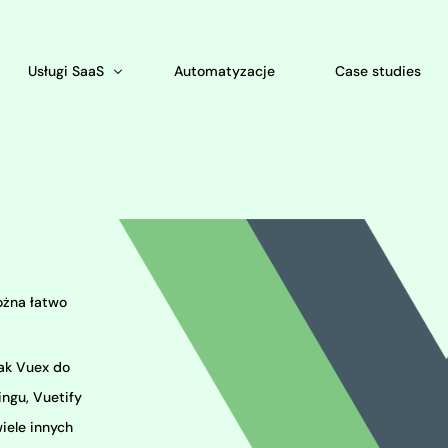
Usługi SaaS
Automatyzacje
Case studies
Produkty licencyjne
SalesWizard – oprogramowanie CRM dla firm
Aplikacja dla merchandiserów
Bookable – System rezerwacyjny dla hoteli
rcing Programistów
System ogłoszeń online
 Python Web Development
Elektroniczne wnioski urlopowe – Aplikacja 
Foodeliver – System zamówień online
System obsługi kibiców dla klubów sportow
MLMseed – System sprzedaży bezpośredniej
ożna łatwo
LegallyCRM – System dla prawników
SolarCRM – System dla fotowoltaiki
jak Vuex do
ingu, Vuetify
iele innych