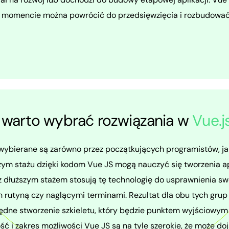
 momencie można powrócić do przedsięwzięcia i rozbudować 
 warto wybrać rozwiązania w
Vue.j
ybierane są zarówno przez początkujących programistów, jak 
zym stażu dzięki kodom Vue JS mogą nauczyć się tworzenia a
 dłuższym stażem stosują tę technologię do usprawnienia swo
rutyną czy naglącymi terminami. Rezultat dla obu tych gru
błędne stworzenie szkieletu, który będzie punktem wyjściowym
ść i zakres możliwości Vue JS są na tyle szerokie, że może d