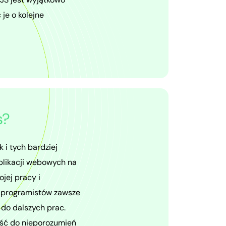
je o kolejne
s?
i tych bardziej
plikacji webowych na
jej pracy i
p programistów zawsze
 do dalszych prac.
ojść do nieporozumień