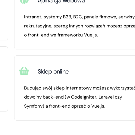
Aplikacja webowa
Intranet, systemy B2B, B2C, panele firmowe, serwisy
rekrutacyjne, szereg innych rozwiązań możesz oprz
o front-end we frameworku Vue.js.
Sklep online
Budując swój sklep internetowy możesz wykorzysta
dowolny back-end (w CodeIgniter, Laravel czy
Symfony) a front-end oprzeć o Vue.js.