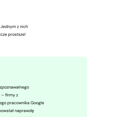
Jednym
z
nich
zcze
prostsze!
rozpoznawalnego
 – firmy z
yłego pracownika Google
b powstał naprawdę