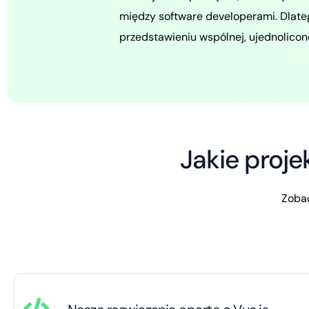
między software developerami. Dlate
przedstawieniu wspólnej, ujednoliconej
Jakie proje
Zobac