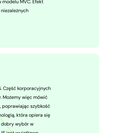
w modelu MVC. Efekt
 niezależnych
. Część korporacyjnych
cy. Możemy więc mówić
, poprawiając szybkość
logią, która opiera się
że dobry wybór w
 JS jest wyjątkowo