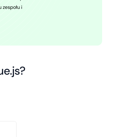
 zespołu i
e.js?