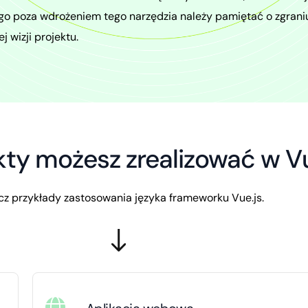
go poza wdrożeniem tego narzędzia należy pamiętać o zgraniu
 wizji projektu.
kty możesz zrealizować w Vu
z przykłady zastosowania języka frameworku Vue.js.