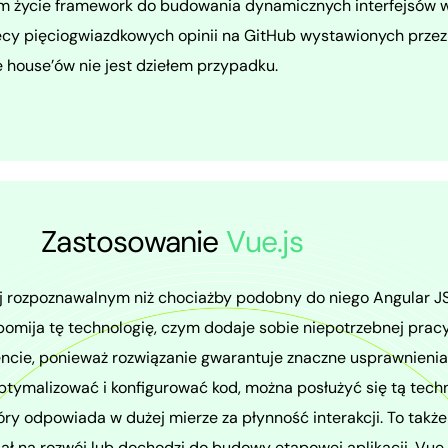
om życie framework do budowania dynamicznych interfejsów 
ęcy pięciogwiazdkowych opinii na GitHub wystawionych przez
 house’ów nie jest dziełem przypadku.
Zastosowanie
Vue.js
j rozpoznawalnym niż chociażby podobny do niego Angular JS
omija tę technologię, czym dodaje sobie niepotrzebnej pra
encie, ponieważ rozwiązanie gwarantuje znaczne usprawnienia
ptymalizować i konfigurować kod, można posłużyć się tą techno
tóry odpowiada w dużej mierze za płynność interakcji. To tak
jał na rozwój lub dochodzi do budowy etapowej aplikacji. Vue