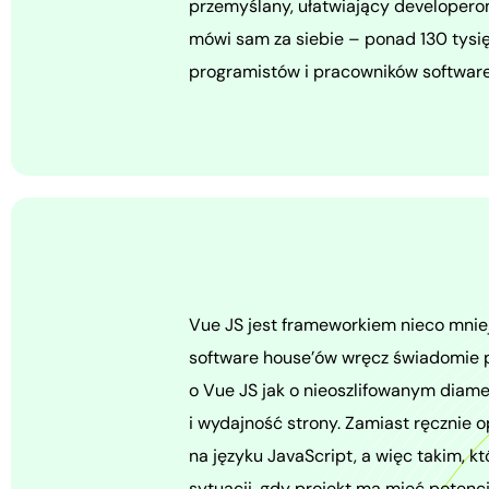
przemyślany, ułatwiający developer
mówi sam za siebie – ponad 130 tysi
programistów i pracowników software
Vue JS jest frameworkiem nieco mnie
software house’ów wręcz świadomie p
o Vue JS jak o nieoszlifowanym diam
i wydajność strony. Zamiast ręcznie o
na języku JavaScript, a więc takim, k
sytuacji, gdy projekt ma mieć potenc