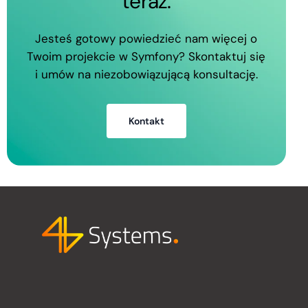
teraz.
Jesteś gotowy powiedzieć nam więcej o
Twoim projekcie w Symfony? Skontaktuj się
i umów na niezobowiązującą konsultację.
Kontakt