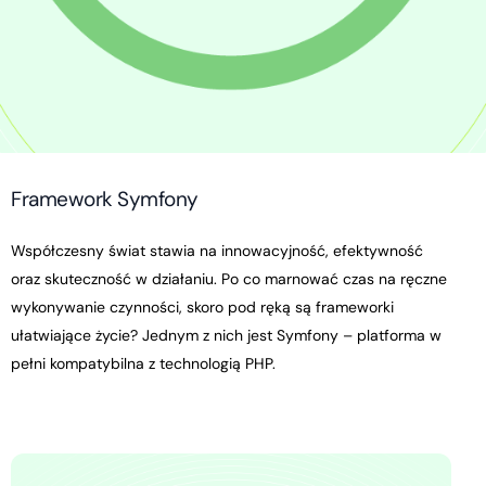
F
r
a
m
e
w
o
r
k
S
y
m
f
o
n
y
Współczesny
świat
stawia
na
innowacyjność,
efektywność
oraz
skuteczność
w
działaniu.
Po
co
marnować
czas
na
ręczne
wykonywanie
czynności,
skoro
pod
ręką
są
frameworki
ułatwiające
życie?
Jednym
z
nich
jest
Symfony
–
platforma
w
pełni
kompatybilna
z
technologią
PHP.