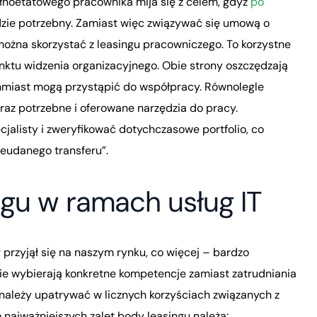
ełnoetatowego pracownika mija się z celem, gdyż
po
ędzie potrzebny. Zamiast więc związywać się umową o
ożna skorzystać z leasingu pracowniczego. To korzystne
punktu widzenia organizacyjnego. Obie strony oszczędzają
hmiast mogą przystąpić do współpracy. Równolegle
raz potrzebne i oferowane narzędzia do pracy.
jalisty i zweryfikować dotychczasowe portfolio, co
ieudanego transferu”.
ngu w ramach usług IT
 przyjął się na naszym rynku, co więcej – bardzo
ie wybierają konkretne kompetencje zamiast zatrudniania
 należy upatrywać w licznych korzyściach związanych z
najważniejszych zalet body leasingu należą: