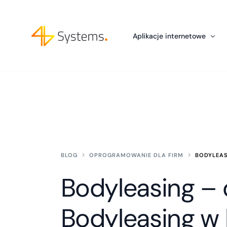
Aplikacje internetowe
Development
Chatboty AI dla firm
Wzmocnienia Zespołu IT: Outsou
Tworzenie aplikacji w Python –
Integracje z ChatGPT
BLOG
OPROGRAMOWANIE DLA FIRM
BODYLEAS
Bodyleasing – 
Bodyleasing w 