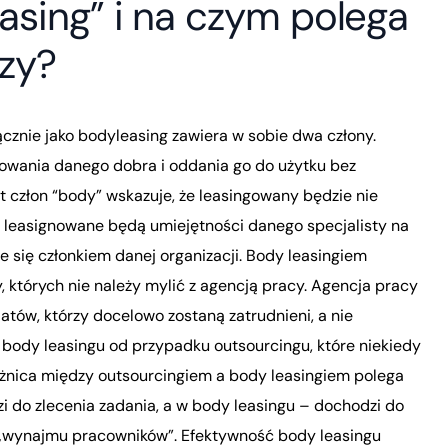
easing” i na czym polega
zy?
ącznie jako bodyleasing zawiera w sobie dwa człony.
nsowania danego dobra i oddania go do użytku bez
 człon “body” wskazuje, że leasingowany będzie nie
– leasignowane będą umiejętności danego specjalisty na
ie się członkiem danej organizacji. Body leasingiem
, których nie należy mylić z agencją pracy. Agencja pracy
ów, którzy docelowo zostaną zatrudnieni, a nie
 body leasingu od przypadku outsourcingu, które niekiedy
żnica między outsourcingiem a body leasingiem polega
 do zlecenia zadania, a w body leasingu – dochodzi do
„wynajmu pracowników”. Efektywność body leasingu