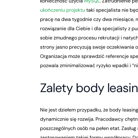
konieczność użycia
MySQL
. Zatrudnienie p
ukończeniu projektu
taki specjalista nie b
pracę na dwa tygodnie czy dwa miesiące, m
rozwiązanie dla Ciebie i dla specjalisty z 
sobie żmudnego procesu rekrutacji i natyc
strony jasno precyzują swoje oczekiwania o
Organizacja może sprawdzić referencje spec
pozwala zminimalizować ryzyko wpadki i “n
Zalety body leasi
Nie jest dziełem przypadku, że body leasing
dynamicznie się rozwija. Pracodawcy chętn
poszczególnych osób na pełen etat. Zasług
zastosowaniem takiej formy współpracy. Do 