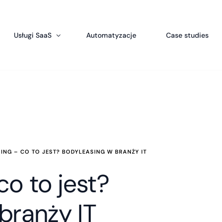
Usługi SaaS
Automatyzacje
Case studies
Produkty licencyjne
SalesWizard – oprogramowanie CRM dla firm
Aplikacja dla merchandiserów
Bookable – System rezerwacyjny dla hoteli
rcing Programistów
System ogłoszeń online
 Python Web Development
Elektroniczne wnioski urlopowe – Aplikacja 
Foodeliver – System zamówień online
System obsługi kibiców dla klubów sportow
MLMseed – System sprzedaży bezpośredniej
ING – CO TO JEST? BODYLEASING W BRANŻY IT
LegallyCRM – System dla prawników
co to jest?
SolarCRM – System dla fotowoltaiki
branży IT