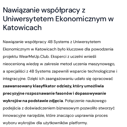
N
a
w
i
ą
z
a
n
i
e
w
s
p
ó
ł
p
r
a
c
y
z
U
n
i
w
e
r
s
y
t
e
t
e
m
E
k
o
n
o
m
i
c
z
n
y
m
w
K
a
t
o
w
i
c
a
c
h
Nawiązanie współpracy 4B Systems z Uniwersytetem
Ekonomicznym w Katowicach było kluczowe dla powodzenia
projektu WearMeUp.Club. Eksperci z uczelni wnieśli
nieocenioną wiedzę w zakresie metod uczenia maszynowego,
a specjaliści z 4B Systems zapewnili wsparcie technologiczne i
integracyjne. Dzięki ich zaangażowaniu udało się opracować
zaawansowany klasyfikator odzieży, który umożliwia
precyzyjne rozpoznawanie fasonów i dopasowywanie
wykrojów na podstawie zdjęcia
. Połączenie naukowego
podejścia z doświadczeniem biznesowym pozwoliło stworzyć
innowacyjne narzędzie, które znacząco usprawnia proces
wyboru wykrojów dla użytkowników platformy.