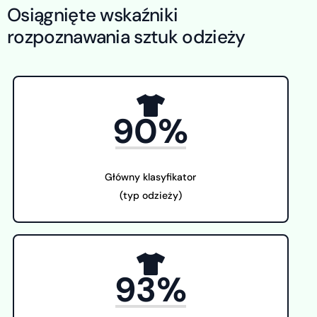
O
s
i
ą
g
n
i
ę
t
e
w
s
k
a
ź
n
i
k
i
r
o
z
p
o
z
n
a
w
a
n
i
a
s
z
t
u
k
o
d
z
i
e
ż
y
90%
Główny klasyfikator
(typ odzieży)
93%