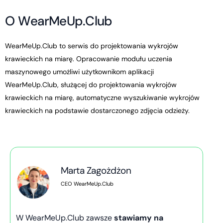
O
W
e
a
r
M
e
U
p
.
C
l
u
b
WearMeUp.Club to serwis do projektowania wykrojów
krawieckich na miarę. Opracowanie modułu uczenia
maszynowego umożliwi użytkownikom aplikacji
WearMeUp.Club, służącej do projektowania wykrojów
krawieckich na miarę, automatyczne wyszukiwanie wykrojów
krawieckich na podstawie dostarczonego zdjęcia odzieży.
Marta Zagożdżon
CEO WearMeUp.Club
W WearMeUp.Club zawsze
stawiamy na