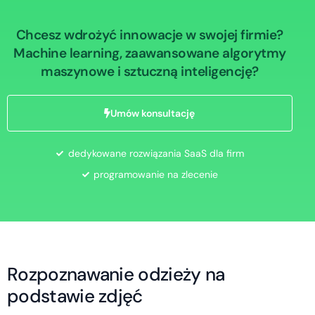
Chcesz wdrożyć innowacje w swojej firmie?
Machine learning, zaawansowane algorytmy
maszynowe i sztuczną inteligencję?
Umów konsultację
dedykowane rozwiązania SaaS dla firm
programowanie na zlecenie
R
o
z
p
o
z
n
a
w
a
n
i
e
o
d
z
i
e
ż
y
n
a
p
o
d
s
t
a
w
i
e
z
d
j
ę
ć