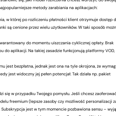
najpopularniejsze metody zarabiania na aplikacjach:
a, w której po rozliczeniu płatności klient otrzymuje dostęp 
runki są cenione przez wielu użytkowników. W taki sposób moż
gwarantowany do momentu uiszczania cyklicznej opłaty. Brak
 do aplikacji. Na takiej zasadzie funkcjonują platformy VOD, 
 jest bezpłatna, jednak jest ona na tyle okrojona, że wymag
y jest widoczny jej pełen potencjał. Tak działa np. pakiet
zi się w przypadku Twojego pomysłu. Jeśli chcesz zaoferowa
odelu freemium (lepsze zasoby czy możliwość personalizacji z
ej. Subskrypcja jest w tym momencie pozbawiona sensu – wyj