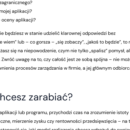
y zagranicznego?
ojej aplikacji?
e oceny aplikacji?
ie będziesz w stanie udzielić klarownej odpowiedzi bez
ie wiem” lub – co gorsza – „się zobaczy”, „jakoś to będzie”, to 
żasz się na niepowodzenie, czym nie tylko „spalisz” pomysł, a
 Zwróć uwagę na to, czy całość jest ze sobą spójna – nie moż
awnienia procesów zarządzania w firmie, a jej głównym odbiorc
hcesz zarabiać?
plikacji lub programu, przychodzi czas na zrozumienie istoty
iczne, mierzenie zysku czy rentowności przedsięwzięcia – na 
stanowić się, jaki model rozliczenia chcesz wdrożyć do swoje