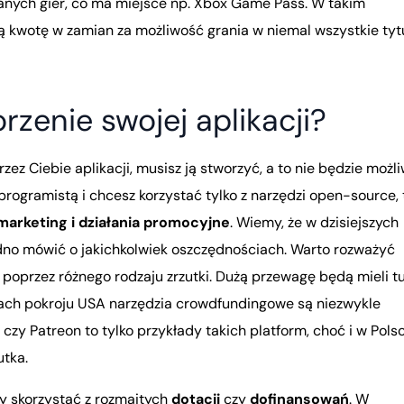
anych gier, co ma miejsce np. Xbox Game Pass. W takim
ą kwotę w zamian za możliwość grania w niemal wszystkie tytu
rzenie swojej aplikacji?
ez Ciebie aplikacji, musisz ją stworzyć, a to nie będzie możl
programistą i chcesz korzystać tylko z narzędzi open-source, t
marketing i działania promocyjne
. Wiemy, że w dzisiejszych
rudno mówić o jakichkolwiek oszczędnościach. Warto rozważyć
li poprzez różnego rodzaju zrzutki. Dużą przewagę będą mieli tu
ach pokroju USA narzędzia crowdfundingowe są niezwykle
czy Patreon to tylko przykłady takich platform, choć i w Pols
utka.
y skorzystać z rozmaitych
dotacji
czy
dofinansowań
. W