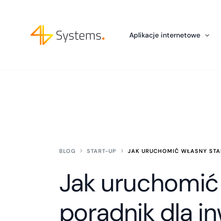
Aplikacje internetowe
Development
Chatboty AI dla firm
Wzmocnienia Zespołu IT: Outsou
Tworzenie aplikacji w Python –
Integracje z ChatGPT
BLOG
START-UP
JAK URUCHOMIĆ WŁASNY STA
Jak uruchomić 
poradnik dla i