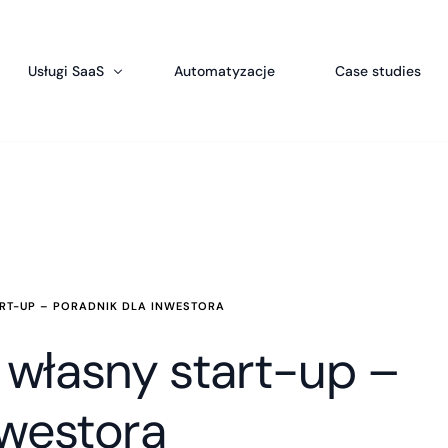
Usługi SaaS
Automatyzacje
Case studies
Produkty licencyjne
SalesWizard – oprogramowanie CRM dla firm
Aplikacja dla merchandiserów
Bookable – System rezerwacyjny dla hoteli
rcing Programistów
System ogłoszeń online
 Python Web Development
Elektroniczne wnioski urlopowe – Aplikacja 
Foodeliver – System zamówień online
System obsługi kibiców dla klubów sportow
MLMseed – System sprzedaży bezpośredniej
RT-UP – PORADNIK DLA INWESTORA
LegallyCRM – System dla prawników
własny start-up –
SolarCRM – System dla fotowoltaiki
nwestora