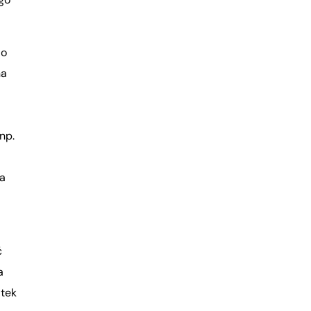
do
na
np.
a
ć
a
ątek