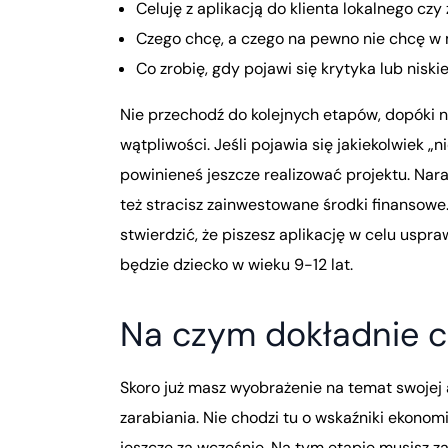
Celuję z aplikacją do klienta lokalnego cz
Czego chcę, a czego na pewno nie chcę w m
Co zrobię, gdy pojawi się krytyka lub niski
Nie przechodź do kolejnych etapów, dopóki n
wątpliwości. Jeśli pojawia się jakiekolwiek „n
powinieneś jeszcze realizować projektu. Nara
też stracisz zainwestowane środki finansowe.
stwierdzić, że piszesz aplikację w celu uspr
będzie dziecko w wieku 9-12 lat.
Na czym dokładnie c
Skoro już masz wyobrażenie na temat swojej a
zarabiania. Nie chodzi tu o wskaźniki ekonom
jeszcze za wcześnie. Na tym etapie musisz za