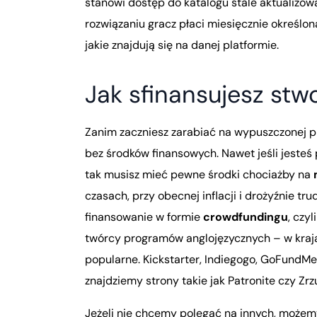
stanowi dostęp do katalogu stale aktualizow
rozwiązaniu gracz płaci miesięcznie określon
jakie znajdują się na danej platformie.
Jak sfinansujesz stwo
Zanim zaczniesz zarabiać na wypuszczonej prz
bez środków finansowych. Nawet jeśli jesteś 
tak musisz mieć pewne środki chociażby na
czasach, przy obecnej inflacji i drożyźnie t
finansowanie w formie
crowdfundingu
, czy
twórcy programów anglojęzycznych – w kraj
popularne. Kickstarter, Indiegogo, GoFundMe 
znajdziemy strony takie jak Patronite czy Zrz
Jeżeli nie chcemy polegać na innych, możem