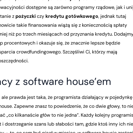
nowacyjności dostępne są zarówno programy rządowe, jak i uni
tanie z
pożyczki
czy
kredytu gotówkowego
, jednak tutaj
wicie takie finansowania wiążą się z koniecznością spłaty
źniej niż po trzech miesiącach od przyznania kredytu. Dodajm
 procentowych i okazuje się, że znacznie lepsze będzie
sparcia crowdfundingowego. Szczęśliwi Ci, którzy mają
 oszczędności.
cy z software house’em
ale prawda jest taka, że programista działający w pojedynkę
 house. Zapewne znasz to powiedzenie, że co dwie głowy, to ni
„co kilkanaście głów to nie jedna”. Każdy kolejny programi
 i dostrzeganie szans lub słabości tam, gdzie ktoś inny ich ni
cy – to, co sam byś pisał w miesiąc, w software housie zostan