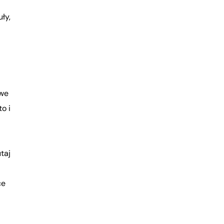
ły,
iwe
o i
taj
ce