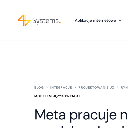
Aplikacje internetowe
Development
Chatboty AI dla firm
Wzmocnienia Zespołu IT: Outsou
Tworzenie aplikacji w Python –
Integracje z ChatGPT
BLOG
INTEGRACJE
PROJEKTOWANIE UX
RYN
MODELEM JĘZYKOWYM AI
Meta pracuje 