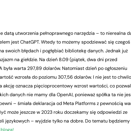
ie datą utworzenia pełnoprawnego narzędzia – to nierealna d
elem jest ChatGPT. Wtedy to możemy spodziewać się czegoś
na swoich błędach i pogłębiać bibliotekę danych. Jednak już
jazm na giełdzie. Na dzień 8.09 (piątek, dwa dni przed
A była warta 297,89 dolarów. Natomiast dzień po ogłoszeniu
wartość wzrosła do poziomu 307,56 dolarów. I nie jest to chwil
a akcję oznacza pięcioprocentowy wzrost wartości, co pozwa
ich danych nie mamy dla OpenAI, ponieważ spółka ta nie jes
ewni – śmiała deklaracja od Meta Platforms z pewnością wa
. Być może jeszcze w 2023 roku doczekamy się odpowiedzi ze
i językowych – wyjdzie tylko na dobre. Do tematu będziemy
bloga!