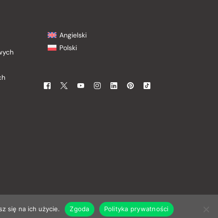
Angielski
Polski
owych
ch
z się na ich użycie.
Zgoda
Polityka prywatności