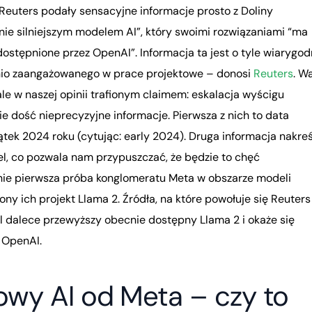
 Reuters podały sensacyjne informacje prosto z Doliny
ie silniejszym modelem AI”, który swoimi rozwiązaniami “ma
stępnione przez OpenAI”. Informacja ta jest o tyle wiarygod
nio zaangażowanego w prace projektowe – donosi
Reuters
. Wa
ale w naszej opinii trafionym claimem: eskalacja wyścigu
 dość nieprecyzyjne informacje. Pierwsza z nich to data
ątek 2024 roku (cytując: early 2024). Druga informacja nakreś
l, co pozwala nam przypuszczać, że będzie to chęć
nie pierwsza próba konglomeratu Meta w obszarze modeli
y ich projekt Llama 2. Źródła, na które powołuje się Reuters 
l dalece przewyższy obecnie dostępny Llama 2 i okaże się
t OpenAI.
wy AI od Meta – czy to