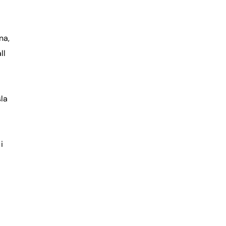
na,
ll
la
i