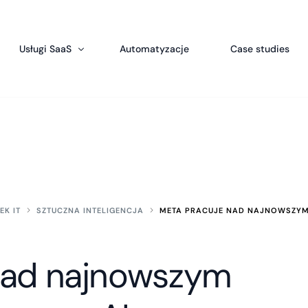
Usługi SaaS
Automatyzacje
Case studies
Produkty licencyjne
SalesWizard – oprogramowanie CRM dla firm
Aplikacja dla merchandiserów
Bookable – System rezerwacyjny dla hoteli
rcing Programistów
System ogłoszeń online
 Python Web Development
Elektroniczne wnioski urlopowe – Aplikacja 
Foodeliver – System zamówień online
System obsługi kibiców dla klubów sportow
MLMseed – System sprzedaży bezpośredniej
EK IT
SZTUCZNA INTELIGENCJA
META PRACUJE NAD NAJNOWSZY
LegallyCRM – System dla prawników
SolarCRM – System dla fotowoltaiki
nad najnowszym