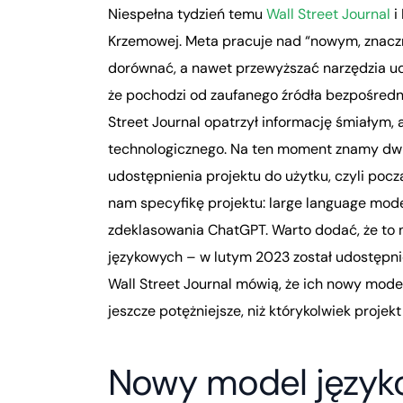
Niespełna tydzień temu
Wall Street Journal
i
Krzemowej. Meta pracuje nad “nowym, znaczn
dorównać, a nawet przewyższać narzędzia udo
że pochodzi od zaufanego źródła bezpośred
Street Journal opatrzył informację śmiałym, 
technologicznego. Na ten moment znamy dwie
udostępnienia projektu do użytku, czyli pocz
nam specyfikę projektu: large language mode
zdeklasowania ChatGPT. Warto dodać, że to 
językowych – w lutym 2023 został udostępnion
Wall Street Journal mówią, że ich nowy mode
jeszcze potężniejsze, niż którykolwiek projek
Nowy model języko