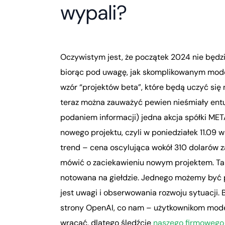
wypali?
Oczywistym jest, że początek 2024 nie będz
biorąc pod uwagę, jak skomplikowanym mod
wzór “projektów beta”, które będą uczyć się 
teraz można zauważyć pewien nieśmiały entuz
podaniem informacji) jedna akcja spółki MET
nowego projektu, czyli w poniedziałek 11.09 
trend – cena oscylująca wokół 310 dolarów z
mówić o zaciekawieniu nowym projektem. Tak
notowana na giełdzie. Jednego możemy być p
jest uwagi i obserwowania rozwoju sytuacji
strony OpenAI, co nam – użytkownikom model
wracać, dlatego śledźcie
naszego firmowego 