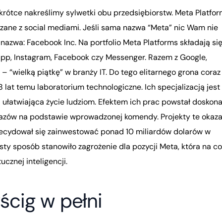
okrótce nakreślimy sylwetki obu przedsiębiorstw. Meta Platfo
zane z social mediami. Jeśli sama nazwa “Meta” nic Wam nie
 nazwa: Facebook Inc. Na portfolio Meta Platforms składają si
App, Instagram, Facebook czy Messenger. Razem z Google,
– “wielką piątkę” w branży IT. Do tego elitarnego grona coraz
 lat temu laboratorium technologiczne. Ich specjalizacją jest 
a ułatwiająca życie ludziom. Efektem ich prac powstał doskona
azów na podstawie wprowadzonej komendy. Projekty te okaza
decydował się zainwestować ponad 10 miliardów dolarów w
sty sposób stanowiło zagrożenie dla pozycji Meta, która na co
ucznej inteligencji.
ścig w pełni